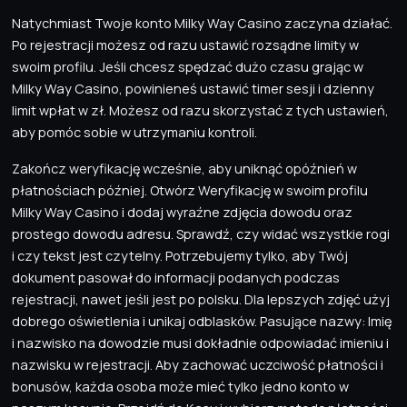
Natychmiast Twoje konto Milky Way Casino zaczyna działać.
Po rejestracji możesz od razu ustawić rozsądne limity w
swoim profilu. Jeśli chcesz spędzać dużo czasu grając w
Milky Way Casino, powinieneś ustawić timer sesji i dzienny
limit wpłat w zł. Możesz od razu skorzystać z tych ustawień,
aby pomóc sobie w utrzymaniu kontroli.
Zakończ weryfikację wcześnie, aby uniknąć opóźnień w
płatnościach później. Otwórz Weryfikację w swoim profilu
Milky Way Casino i dodaj wyraźne zdjęcia dowodu oraz
prostego dowodu adresu. Sprawdź, czy widać wszystkie rogi
i czy tekst jest czytelny. Potrzebujemy tylko, aby Twój
dokument pasował do informacji podanych podczas
rejestracji, nawet jeśli jest po polsku. Dla lepszych zdjęć użyj
dobrego oświetlenia i unikaj odblasków. Pasujące nazwy: Imię
i nazwisko na dowodzie musi dokładnie odpowiadać imieniu i
nazwisku w rejestracji. Aby zachować uczciwość płatności i
bonusów, każda osoba może mieć tylko jedno konto w