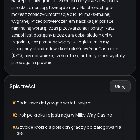
Następnie, aby grać codziennie i korzystać ze wsparcia,
przejdź do naszej głównej domeny. Na stronach gier
możesz zobaczyć informacje o RTP i maksymalnej
wygranej. Przed potwierdzeniem nasz kasjer pokaże
minimalną wpłatę, czas przetwarzania i opłaty. Nasz
zespół jest dostępny przez całą dobę, siedem dni w
tygodniu, aby pomagać w języku angielskim, a my
stosujemy standardowe kontrole Know Your Customer
(KYC), aby upewnić się, że konta są autentyczne i wypłaty
przebiegają sprawnie.
Spis treści
Ukryj
Podstawy dotyczące wpłat i wypłat
01
Krok po kroku rejestracja w Milky Way Casino
02
Szybkie kroki dla polskich graczy do zalogowania
03
się