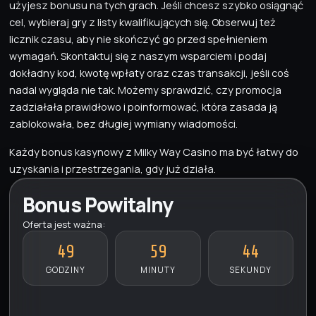
użyjesz bonusu na tych grach. Jeśli chcesz szybko osiągnąć
cel, wybieraj gry z listy kwalifikujących się. Obserwuj też
licznik czasu, aby nie skończyć go przed spełnieniem
wymagań. Skontaktuj się z naszym wsparciem i podaj
dokładny kod, kwotę wpłaty oraz czas transakcji, jeśli coś
nadal wygląda nie tak. Możemy sprawdzić, czy promocja
zadziałała prawidłowo i poinformować, która zasada ją
zablokowała, bez długiej wymiany wiadomości.
Każdy bonus kasynowy z Milky Way Casino ma być łatwy do
uzyskania i przestrzegania, gdy już działa.
Bonus Powitalny
Oferta jest ważna:
49
59
42
GODZINY
MINUTY
SEKUNDY