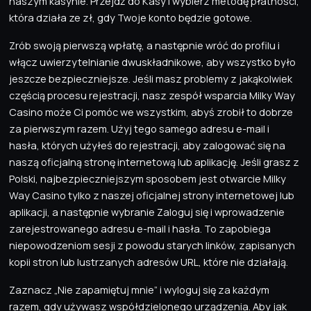
naszym kasynie. Przejdź do Kasy i wybierz metodę płatności,
która działa ze zł, gdy Twoje konto będzie gotowe.
Zrób swoją pierwszą wpłatę, a następnie wróć do profilu i
włącz uwierzytelnianie dwuskładnikowe, aby wszystko było
jeszcze bezpieczniejsze. Jeśli masz problemy z jakąkolwiek
częścią procesu rejestracji, nasz zespół wsparcia Milky Way
Casino może Ci pomóc we wszystkim, abyś zrobił to dobrze
za pierwszym razem. Użyj tego samego adresu e-mail i
hasła, których użyłeś do rejestracji, aby zalogować się na
naszą oficjalną stronę internetową lub aplikację. Jeśli grasz z
Polski, najbezpieczniejszym sposobem jest otwarcie Milky
Way Casino tylko z naszej oficjalnej strony internetowej lub
aplikacji, a następnie wybranie Zaloguj się i wprowadzenie
zarejestrowanego adresu e-mail i hasła. To zapobiega
niepowodzeniom sesji z powodu starych linków, zapisanych
kopii stron lub lustrzanych adresów URL, które nie działają.
Zaznacz „Nie zapamiętuj mnie” i wyloguj się za każdym
razem, gdy używasz współdzielonego urządzenia. Aby jak