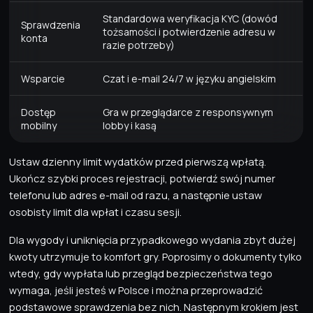
Wybierz Galaxyspins, jeśli chcesz szybkie
10
Standardowa weryfikacja KYC (dowód
wypłaty i jasne warunki bonusów
Sprawdzenia
tożsamości i potwierdzenie adresu w
konta
razie potrzeby)
Najczęściej zadawane pytania
11
Wsparcie
Czat i e-mail 24/7 w języku angielskim
Dostęp
Gra w przeglądarce z responsywnym
mobilny
lobby i kasą
Ustaw dzienny limit wydatków przed pierwszą wpłatą.
Ukończ szybki proces rejestracji, potwierdź swój numer
telefonu lub adres e-mail od razu, a następnie ustaw
osobisty limit dla wpłat i czasu sesji.
Dla wygody i uniknięcia przypadkowego wydania zbyt dużej
kwoty utrzymuje to komfort gry. Poprosimy o dokumenty tylko
wtedy, gdy wypłata lub przegląd bezpieczeństwa tego
wymaga, jeśli jesteś w Polsce i można przeprowadzić
podstawowe sprawdzenia bez nich. Następnym krokiem jest