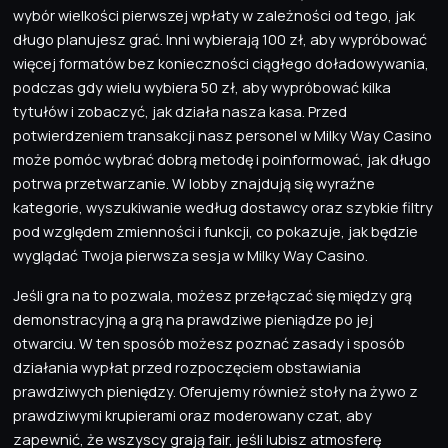
wybór wielkości pierwszej wpłaty w zależności od tego, jak
długo planujesz grać. Inni wybierają 100 zł, aby wypróbować
więcej formatów bez konieczności ciągłego doładowywania,
podczas gdy wielu wybiera 50 zł, aby wypróbować kilka
tytułów i zobaczyć, jak działa nasza kasa. Przed
potwierdzeniem transakcji nasz personel w Milky Way Casino
może pomóc wybrać dobrą metodę i poinformować, jak długo
potrwa przetwarzanie. W lobby znajdują się wyraźne
kategorie, wyszukiwanie według dostawcy oraz szybkie filtry
pod względem zmienności i funkcji, co pokazuje, jak będzie
wyglądać Twoja pierwsza sesja w Milky Way Casino.
Jeśli gra na to pozwala, możesz przełączać się między grą
demonstracyjną a grą na prawdziwe pieniądze po jej
otwarciu. W ten sposób możesz poznać zasady i sposób
działania wypłat przed rozpoczęciem obstawiania
prawdziwych pieniędzy. Oferujemy również stoły na żywo z
prawdziwymi krupierami oraz moderowany czat, aby
zapewnić, że wszyscy grają fair, jeśli lubisz atmosferę