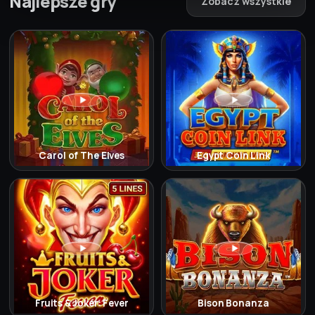
Najlepsze gry
Zobacz wszystkie
Carol of The Elves
Egypt Coin Link
Fruits & Joker: Fever
Bison Bonanza