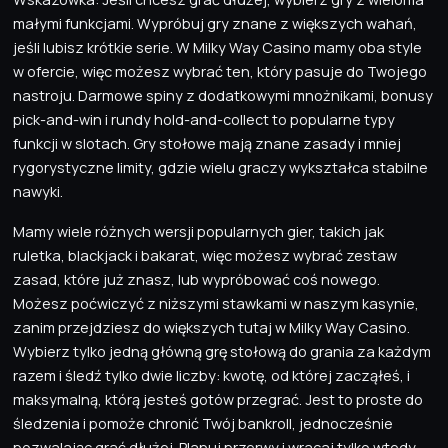
małymi funkcjami. Wypróbuj gry znane z większych wahań,
jeśli lubisz krótkie serie. W Milky Way Casino mamy oba style
w ofercie, więc możesz wybrać ten, który pasuje do Twojego
nastroju. Darmowe spiny z dodatkowymi mnożnikami, bonusy
pick-and-win i rundy hold-and-collect to popularne typy
funkcji w slotach. Gry stołowe mają znane zasady i mniej
rygorystyczne limity, gdzie wielu graczy wykształca stabilne
nawyki.
Mamy wiele różnych wersji popularnych gier, takich jak
ruletka, blackjack i bakarat, więc możesz wybrać zestaw
zasad, które już znasz, lub wypróbować coś nowego.
Możesz poćwiczyć z niższymi stawkami w naszym kasynie,
zanim przejdziesz do większych tutaj w Milky Way Casino.
Wybierz tylko jedną główną grę stołową do grania za każdym
razem i śledź tylko dwie liczby: kwotę, od której zacząłeś, i
maksymalną, którą jesteś gotów przegrać. Jest to proste do
śledzenia i pomoże chronić Twój bankroll, jednocześnie
pozwalając grać dłużej. Planuj przerwy i wracaj tylko wtedy,