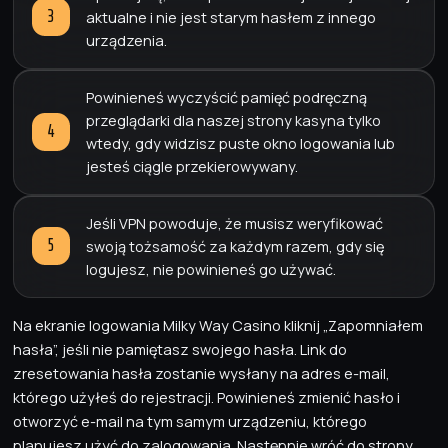
aktualne i nie jest starym hasłem z innego
urządzenia.
Powinieneś wyczyścić pamięć podręczną
przeglądarki dla naszej strony kasyna tylko
wtedy, gdy widzisz puste okno logowania lub
jesteś ciągle przekierowywany.
Jeśli VPN powoduje, że musisz weryfikować
swoją tożsamość za każdym razem, gdy się
logujesz, nie powinieneś go używać.
Na ekranie logowania Milky Way Casino kliknij „Zapomniałem
hasła”, jeśli nie pamiętasz swojego hasła. Link do
zresetowania hasła zostanie wysłany na adres e-mail,
którego użyłeś do rejestracji. Powinieneś zmienić hasło i
otworzyć e-mail na tym samym urządzeniu, którego
planujesz użyć do zalogowania. Następnie wróć do strony