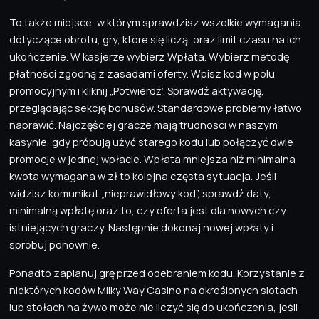
To także miejsce, w którym sprawdzisz wszelkie wymagania
dotyczące obrotu, gry, które się liczą, oraz limit czasu na ich
ukończenie. W kasjerze wybierz Wpłata. Wybierz metodę
płatności zgodną z zasadami oferty. Wpisz kod w polu
promocyjnym i kliknij „Potwierdź”. Sprawdź aktywację,
przeglądając sekcję bonusów. Standardowe problemy łatwo
naprawić. Najczęściej gracze mają trudności w naszym
kasynie, gdy próbują użyć starego kodu lub połączyć dwie
promocje w jednej wpłacie. Wpłata mniejsza niż minimalna
kwota wymagana w zł to kolejna częsta sytuacja. Jeśli
widzisz komunikat „nieprawidłowy kod”, sprawdź daty,
minimalną wpłatę oraz to, czy oferta jest dla nowych czy
istniejących graczy. Następnie dokonaj nowej wpłaty i
spróbuj ponownie.
Ponadto zaplanuj grę przed odebraniem kodu. Korzystanie z
niektórych kodów Milky Way Casino na określonych slotach
lub stołach na żywo może nie liczyć się do ukończenia, jeśli