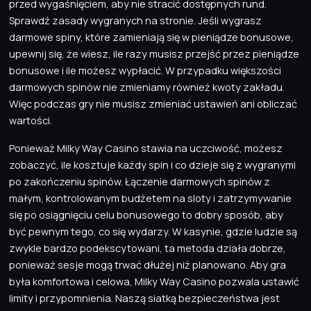
przed wygaśnięciem, aby nie stracić dostępnych rund.
Sprawdź zasady wygranych na stronie. Jeśli wygrasz
darmowe spiny, które zamieniają się w pieniądze bonusowe,
upewnij się, że wiesz, ile razy musisz przejść przez pieniądze
bonusowe i ile możesz wypłacić. W przypadku większości
darmowych spinów nie zmieniamy również kwoty zakładu.
Więc podczas gry nie musisz zmieniać ustawień ani obliczać
wartości.
Ponieważ Milky Way Casino stawia na uczciwość, możesz
zobaczyć, ile kosztuje każdy spin i co dzieje się z wygranymi
po zakończeniu spinów. Łączenie darmowych spinów z
małym, kontrolowanym budżetem na sloty i zatrzymywanie
się po osiągnięciu celu bonusowego to dobry sposób, aby
być pewnym tego, co się wydarzy. W kasynie, gdzie ludzie są
zwykle bardzo podekscytowani, ta metoda działa dobrze,
ponieważ sesje mogą trwać dłużej niż planowano. Aby gra
była komfortowa i celowa, Milky Way Casino pozwala ustawić
limity i przypomnienia. Naszą siatką bezpieczeństwa jest