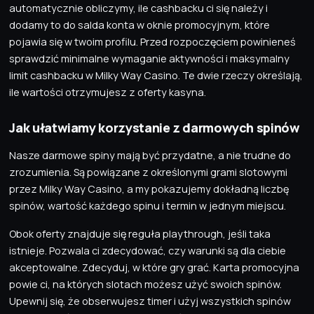
automatycznie obliczymy, ile cashbacku ci się należy i
dodamy to do salda konta w oknie promocyjnym, które
pojawia się w twoim profilu. Przed rozpoczęciem powinieneś
sprawdzić minimalne wymaganie aktywności i maksymalny
limit cashbacku w Milky Way Casino. Te dwie rzeczy określają,
ile wartości otrzymujesz z oferty kasyna.
Jak ułatwiamy korzystanie z darmowych spinów
Nasze darmowe spiny mają być przydatne, a nie trudne do
zrozumienia. Są powiązane z określonymi grami slotowymi
przez Milky Way Casino, a my pokazujemy dokładną liczbę
spinów, wartość każdego spinu i termin w jednym miejscu.
Obok oferty znajduje się reguła playthrough, jeśli taka
istnieje. Pozwala ci zdecydować, czy warunki są dla ciebie
akceptowalne. Zdecyduj, w które gry grać. Karta promocyjna
powie ci, na których slotach możesz użyć swoich spinów.
Upewnij się, że obserwujesz timer i użyj wszystkich spinów