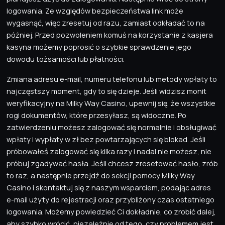
logowania. Ze względów bezpieczeństwa link może
wygasnąć, więc zresetuj od razu, zamiast odkładać to na
później. Przed pozwoleniem komuś na korzystanie z kasjera
kasyna możemy poprosić o szybkie sprawdzenie jego
dowodu tożsamości lub płatności.
Zmiana adresu e-mail, numeru telefonu lub metody wpłaty to
najczęstszy moment, gdy to się dzieje. Jeśli widzisz monit
weryfikacyjny na Milky Way Casino, upewnij się, że wszystkie
rogi dokumentów, które przesyłasz, są widoczne. Po
zatwierdzeniu możesz zalogować się normalnie i obsługiwać
wpłaty i wypłaty w zł bez powtarzających się blokad. Jeśli
próbowałeś zalogować się kilka razy i nadal nie możesz, nie
próbuj zgadywać hasła. Jeśli chcesz zresetować hasło, zrób
to raz, a następnie przejdź do sekcji pomocy Milky Way
Casino i skontaktuj się z naszym wsparciem, podając adres
e-mail użyty do rejestracji oraz przybliżony czas ostatniego
logowania. Możemy powiedzieć Ci dokładnie, co zrobić dalej,
aby szybko wrócić, niezależnie od tego, czy problemem jest