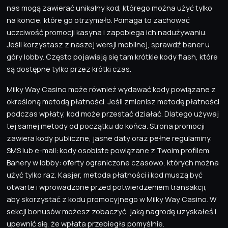
nas mogą zawierać unikalny kod, którego można użyć tylko
na koncie, które go otrzymało. Pomaga to zachować
uczciwość promocji kasyna i zapobiega ich nadużywaniu.
Jeśli korzystasz z naszej wersji mobilnej, sprawdź baner u
góry lobby. Często pojawiają się tam krótkie kody flash, które
są dostępne tylko przez krótki czas.
Milky Way Casino może również wydawać kody powiązane z
określoną metodą płatności. Jeśli zmienisz metodę płatności
podczas wpłaty, kod może przestać działać. Dlatego używaj
tej samej metody od początku do końca. Strona promocji
zawiera kody publiczne, jasne daty oraz pełne regulaminy.
SMS lub e-mail: kody osobiste powiązane z Twoim profilem.
Banery w lobby: oferty ograniczone czasowo, których można
użyć tylko raz. Kasjer, metoda płatności i kod muszą być
otwarte i wprowadzone przed potwierdzeniem transakcji,
aby skorzystać z kodu promocyjnego w Milky Way Casino. W
sekcji bonusów możesz zobaczyć, jaką nagrodę uzyskałeś i
upewnić się, że wpłata przebiegła pomyślnie.