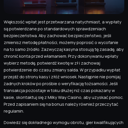
Większość wpłat jest przetwarzana natychmiast, a wypłaty
są potwierdzane po standardowych sprawdzeniach
bezpieczeństwa. Aby zachować bezpieczeństwo, jeśli
zmienisz metodę płatności, możemy poprosić o wycofanie
na to samo źródło. Zazwyczaj kasyna stosują tę zasadę, aby
chronić konta przed włamaniem. Przy dokonywaniu wpłaty
wybierz metodę, potwierdź kwotę w zł i zachowaj
potwierdzenie do czasu zmiany salda. W przypadku wypłat
przejdź do strony kasy i złóż wniosek. Następnie nie pomijaj
żadnych kroków po prośbie o weryfikację tożsamości. Jeśli
transakcja pozostaje w toku dłużej niż czas pokazany w
kasie, skontaktuj się z Milky Way Casino, aby uzyskać pomoc.
Przed zapisaniem się na bonus należy również przeczytać
regulamin.
Dowiedz się dokładnego wymogu obrotu, gier kwalifikujących